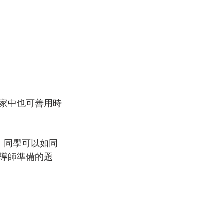
身處家中也可善用時
網，同學可以如同
導師準備的題