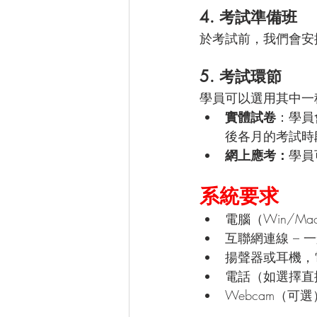
4. 考試準備班
於考試前，我們會安
5. 考試環節
學員可以選用其中一
實體試卷
：學員
後各月的考試時
網上應考：
學員
系統要求
電腦（Win/Mac
互聯網連線 – 一
揚聲器或耳機，
電話（如選擇直
Webcam（可選