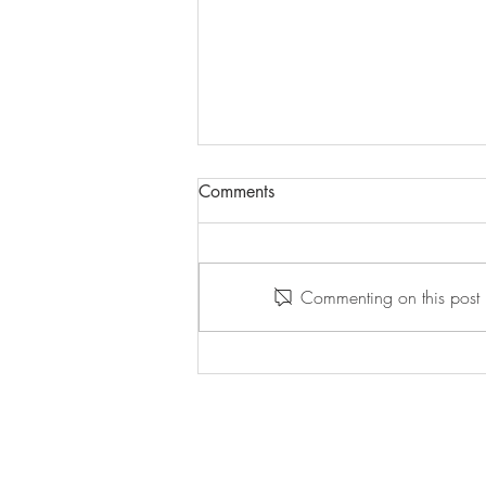
PRINCE2® Foundation, 6th
Comments
Edition 網上學
PRINCE2®（PRojects IN Controlled
Environments）是一種利用管理流
Commenting on this post i
程的項目管理方法。 PRINCE2 提
供了一種易於定制和可擴展的方法
來管理所有類型的項目。它是英國
開發的標準項目管理方法，並被跨
國公司、香港政府和香港中小企業
的全球組織採用。