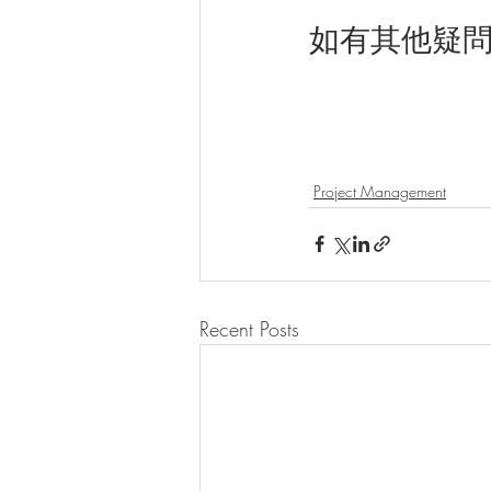
如有其他疑問，
Project Management
Recent Posts