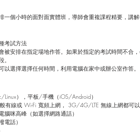
排一個小時的面對面實體班，導師會重複課程精要，講解
種考試方法
會被安排在指定場地作答。如果於指定的考試時間不合，
段。
可以選擇選擇任何時間，利用電腦在家中或辦公室作答。
/Linux），平板/手機（iOS/Android）
般有線或 Wi-Fi 寬頻上網， 3G/4G/LTE 無線上網都可以
電腦咪高峰（如選擇網路通話）
撥電話）
）