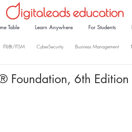
ime Table
Learn Anywhere
For Students
ITIL®/ITSM
CyberSecurity
Business Management
 Foundation, 6th Editi