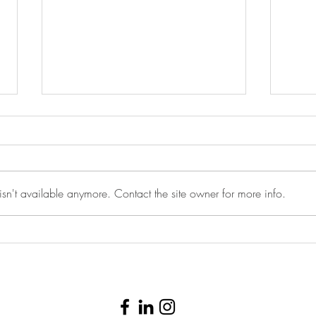
PRINCE2® Foundation, 6th
PRIN
Edition Certification
Editi
PRINCE2 2017 基礎證書課程
PRI
sn't available anymore. Contact the site owner for more info.
info@digitaleads.com
| (
852) 6633 1279