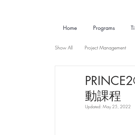
Home
Programs
T
Show All
Project Management
GBA Business
PRINCE2®
動課程
Updated:
May 25, 2022