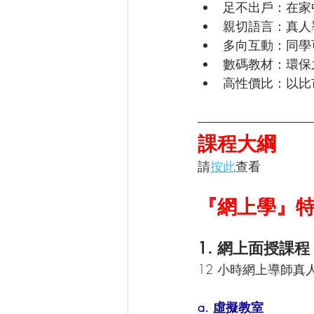
足不出戶：在家
親切語言：真人
多向互動：同學
數碼教材：環保
高性價比：以比
課程大綱
請
按此
查看
『網上學』
1. 網上面授課程
12 小時網上導師
a. 虛擬教室