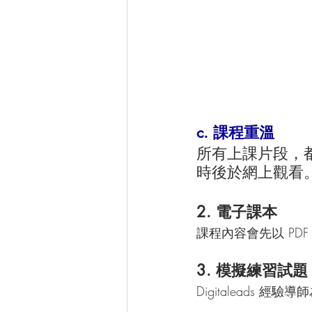
c. 課程重溫
所有上課片段，
時後於網上觀看
2. 電子課本
課程內容會先以 P
3. 模擬練習試題
Digitaleads