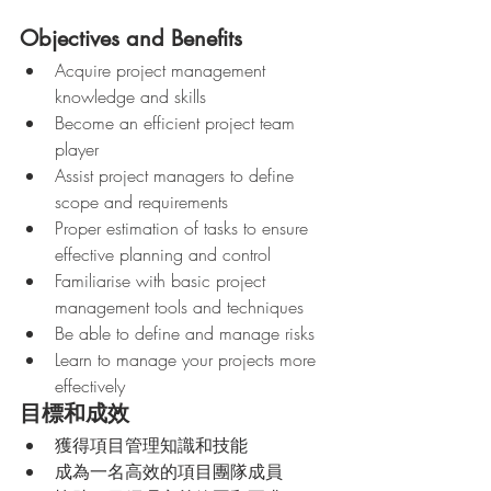
Objectives and Benefits
Acquire project management 
knowledge and skills
Become an efficient project team 
player
Assist project managers to define 
scope and requirements
Proper estimation of tasks to ensure 
effective planning and control
Familiarise with basic project 
management tools and techniques
Be able to define and manage risks
Learn to manage your projects more 
effectively
目標和成效
獲得項目管理知識和技能
成為一名高效的項目團隊成員