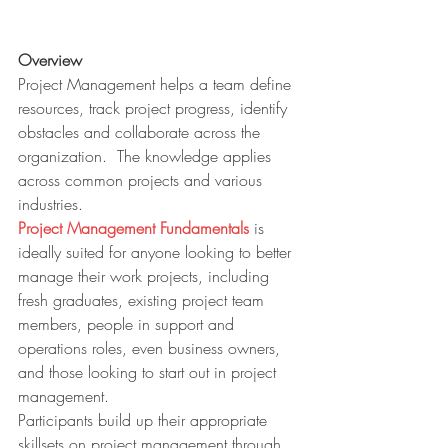
Overview
Project Management helps a team define 
resources, track project progress, identify 
obstacles and collaborate across the 
organization.  The knowledge applies 
across common projects and various 
industries. 
Project Management Fundamentals
 is 
ideally suited for anyone looking to better 
manage their work projects, including 
fresh graduates, existing project team 
members, people in support and 
operations roles, even business owners, 
and those looking to start out in project 
management.  
Participants build up their appropriate 
skillsets on project management through 