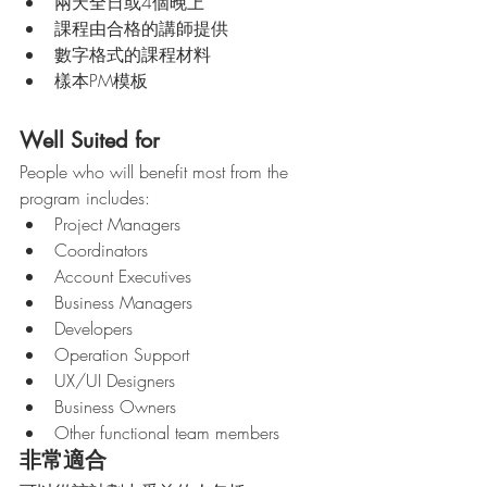
兩天全日或4個晚上
課程由合格的講師提供
數字格式的課程材料
樣本PM模板
Well Suited for
People who will benefit most from the 
program includes:
Project Managers
Coordinators
Account Executives
Business Managers
Developers
Operation Support
UX/UI Designers
Business Owners
Other functional team members
非常適合