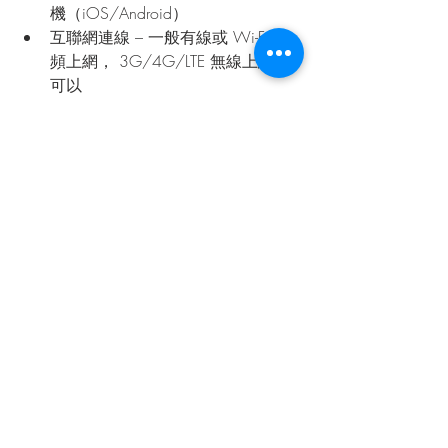
機（iOS/Android）
互聯網連線 – 一般有線或 Wi-Fi 寬
頻上網， 3G/4G/LTE 無線上網都
可以
揚聲器或耳機，電腦咪高峰（如選
擇網路通話）
電話（如選擇直撥電話）
Webcam（可選）
如有其他疑問，請致電或 
WhatsApp 我們 
66331279