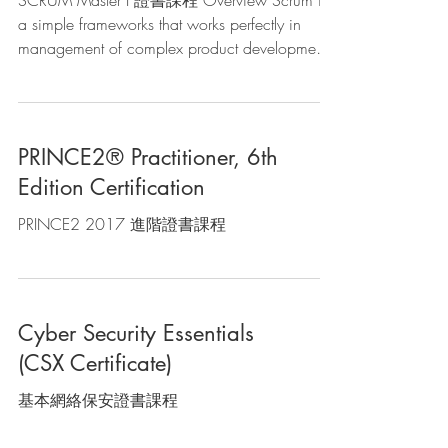
SCRUM Master I 證書課程 Overview Scrum is
a simple frameworks that works perfectly in
management of complex product development,
popular...
PRINCE2® Practitioner, 6th
Edition Certification
PRINCE2 2017 進階證書課程
Cyber Security Essentials
(CSX Certificate)
基本網絡保安證書課程