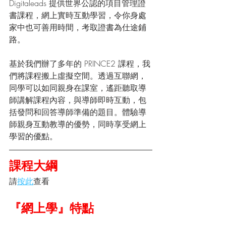
Digitaleads 提供世界公認的項目管理證
書課程，網上實時互動學習，令你身處
家中也可善用時間，考取證書為仕途鋪
路。
基於我們辦了多年的 PRINCE2 課程，我
們將課程搬上虛擬空間。透過互聯網，
同學可以如同親身在課室，遙距聽取導
師講解課程內容，與導師即時互動，包
括發問和回答導師準備的題目。體驗導
師親身互動教導的優勢，同時享受網上
學習的優點。
課程大綱
請
按此
查看
『網上學』特點