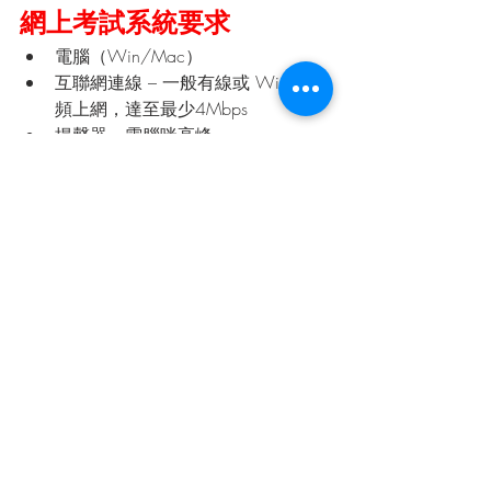
網上考試系統要求
電腦（Win/Mac）
互聯網連線 – 一般有線或 Wi-Fi 寬
頻上網，達至最少4Mbps
揚聲器，電腦咪高峰
Webcam（可根據監考員指示下掃
瞄房間各角落）