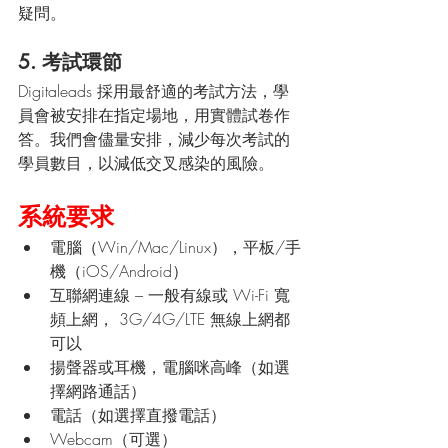
疑問。
5. 考試環節
Digitaleads 採用最舒適的考試方法，學
員會被安排在指定場地，用實體試卷作
答。我們會儘量安排，減少每次考試的
學員數目，以減低交叉感染的風險。
系統要求
電腦（Win/Mac/Linux），平板/手
機（iOS/Android）
互聯網連線 – 一般有線或 Wi-Fi 寬
頻上網， 3G/4G/LTE 無線上網都
可以
揚聲器或耳機，電腦咪高峰（如選
擇網路通話）
電話（如選擇直撥電話）
Webcam（可選）